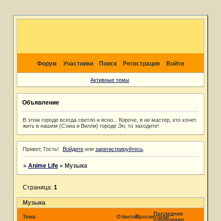
Форум
Участники
Поиск
Регистрация
Войти
Активные темы
Объявление
В этом городе всегда светло и ясно... Короче, я не мастер, кто хочет
жить в нашем (Сэма и Вилли) городе Эн, то заходите!
Привет, Гость!
Войдите
или
зарегистрируйтесь
.
»
Anime Life
»
Музыка
Страница:
1
Музыка
Последнее
Тема
Ответов
Просмотров
сообщение