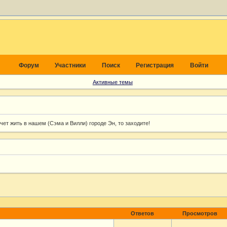
Форум
Участники
Поиск
Регистрация
Войти
Активные темы
хочет жить в нашем (Сэма и Вилли) городе Эн, то заходите!
Ответов
Просмотров