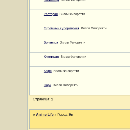
Ресторан
Вилли Филоретти
Огромный супермаркет
Вилли Филоретти
Больница
Вилли Филоретти
Кинотеатр
Вилли Филоретти
Кафе
Вилли Филоретти
Парк
Вилли Филоретти
Страница:
1
»
Anime Life
»
Город Эн