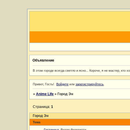
Объявление
В этом городе всегда светло и ясно... Короче, я не мастер, кто 
Привет, Гость!
Войдите
или
зарегистрируйтесь
.
»
Anime Life
»
Город Эн
Страница:
1
Город Эн
Тема
Гостиница
Вилли Филоретти