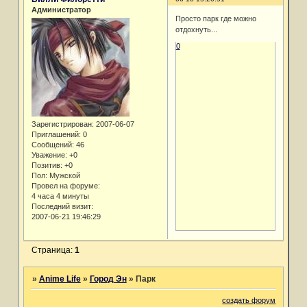
Администратор
Просто парк где можно
отдохнуть...
0
Зарегистрирован
: 2007-06-07
Приглашений:
0
Сообщений:
46
Уважение:
+0
Позитив:
+0
Пол:
Мужской
Провел на форуме:
4 часа 4 минуты
Последний визит:
2007-06-21 19:46:29
Страница:
1
»
Anime Life
»
Город Эн
»
Парк
создать форум