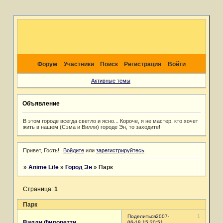
Форум
Участники
Поиск
Регистрация
Войти
Активные темы
Объявление
В этом городе всегда светло и ясно... Короче, я не мастер, кто хочет
жить в нашем (Сэма и Вилли) городе Эн, то заходите!
Привет, Гость!
Войдите
или
зарегистрируйтесь
.
»
Anime Life
»
Город Эн
»
Парк
Страница:
1
Парк
1
Поделиться
2007-
Вилли Филоретти
06-18 15:20:51