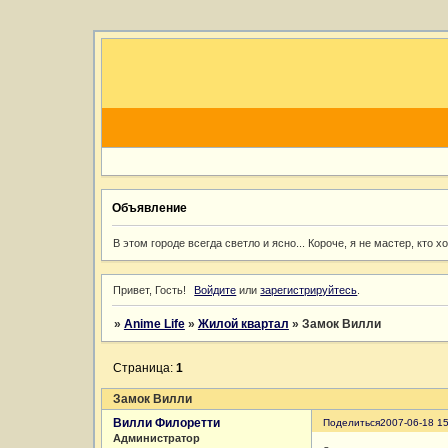
Объявление
В этом городе всегда светло и ясно... Короче, я не мастер, кто 
Привет, Гость!
Войдите
или
зарегистрируйтесь
.
»
Anime Life
»
Жилой квартал
»
Замок Вилли
Страница:
1
Замок Вилли
Вилли Филоретти
Поделиться
2007-06-18 15
Администратор