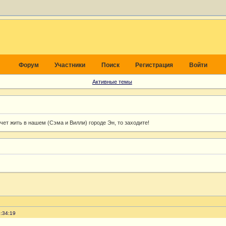
Форум
Участники
Поиск
Регистрация
Войти
Активные темы
хочет жить в нашем (Сэма и Вилли) городе Эн, то заходите!
:34:19