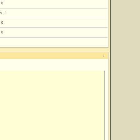
 0
 - 1
 0
 0
1