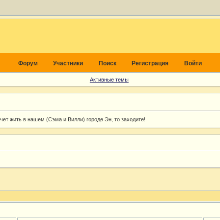
Форум
Участники
Поиск
Регистрация
Войти
Активные темы
хочет жить в нашем (Сэма и Вилли) городе Эн, то заходите!