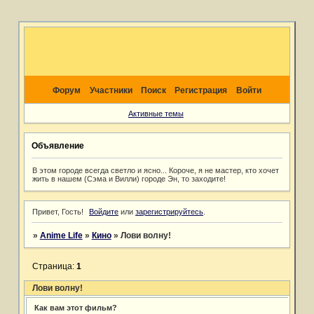
Форум
Участники
Поиск
Регистрация
Войти
Активные темы
Объявление
В этом городе всегда светло и ясно... Короче, я не мастер, кто хочет
жить в нашем (Сэма и Вилли) городе Эн, то заходите!
Привет, Гость!
Войдите
или
зарегистрируйтесь
.
»
Anime Life
»
Кино
»
Лови волну!
Страница:
1
Лови волну!
Как вам этот фильм?