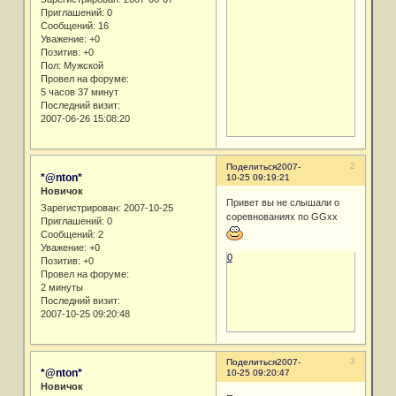
Приглашений:
0
Сообщений:
16
Уважение:
+0
Позитив:
+0
Пол:
Мужской
Провел на форуме:
5 часов 37 минут
Последний визит:
2007-06-26 15:08:20
2
Поделиться
2007-
*@nton*
10-25 09:19:21
Новичок
Привет вы не слышали о
Зарегистрирован
: 2007-10-25
соревнованиях по GGxx
Приглашений:
0
Сообщений:
2
Уважение:
+0
0
Позитив:
+0
Провел на форуме:
2 минуты
Последний визит:
2007-10-25 09:20:48
3
Поделиться
2007-
*@nton*
10-25 09:20:47
Новичок