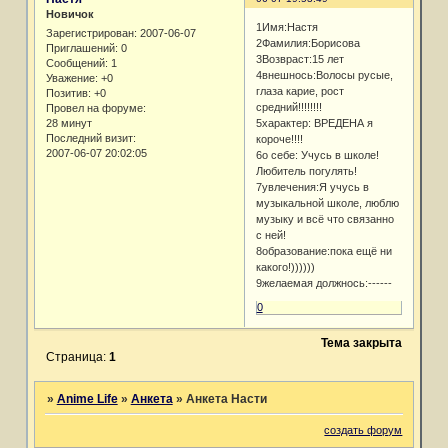
Новичок
1Имя:Настя
Зарегистрирован
: 2007-06-07
2Фамилия:Борисова
Приглашений:
0
3Возвраст:15 лет
Сообщений:
1
4внешнось:Волосы русые,
Уважение:
+0
глаза карие, рост
Позитив:
+0
средний!!!!!!!!
Провел на форуме:
28 минут
5характер: ВРЕДЕНА я
Последний визит:
короче!!!!
2007-06-07 20:02:05
6о себе: Учусь в школе!
Любитель погулять!
7увлечения:Я учусь в
музыкальной школе, люблю
музыку и всё что связанно
с ней!
8образование:пока ещё ни
какого!))))))
9желаемая должнось:------
0
Тема закрыта
Страница:
1
»
Anime Life
»
Анкета
»
Анкета Насти
создать форум