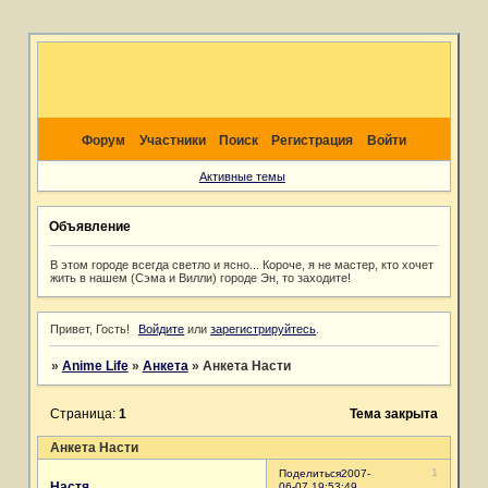
Форум
Участники
Поиск
Регистрация
Войти
Активные темы
Объявление
В этом городе всегда светло и ясно... Короче, я не мастер, кто хочет
жить в нашем (Сэма и Вилли) городе Эн, то заходите!
Привет, Гость!
Войдите
или
зарегистрируйтесь
.
»
Anime Life
»
Анкета
»
Анкета Насти
Страница:
1
Тема закрыта
Анкета Насти
1
Поделиться
2007-
Настя
06-07 19:53:49